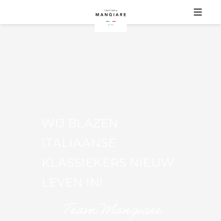
HOME
MANGIARE
MANGIARE THUIS
MENU
WIJ BLAZEN
SOCIAL
ITALIAANSE
CONTACT
KLASSIEKERS NIEUW
LEVEN IN!